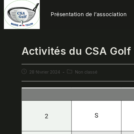
Skip
to
Présentation de l’association
content
Activités du CSA Golf
Publication
Post
28 février 2024
Non classé
publiée :
category: