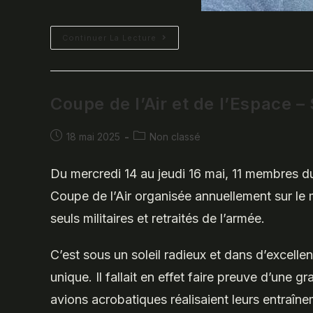
Finale
Continuer La Lecture
FCD
De
Golf
:
Une
Belle
Coupe de l’Air et de l’Espace 
Performance
De
L’équipe
Du
Publication
Post
18 mai 2025
Non classé
CSA
publiée :
category:
Golf
Marine
Du mercredi 14 au jeudi 16 mai, 11 membres d
Toulon
À
Valence
Coupe de l’Air organisée annuellement sur le 
Saint
Didier
seuls militaires et retraités de l’armée.
C’est sous un soleil radieux et dans d’excel
unique. Il fallait en effet faire preuve d’une g
avions acrobatiques réalisaient leurs entraîne