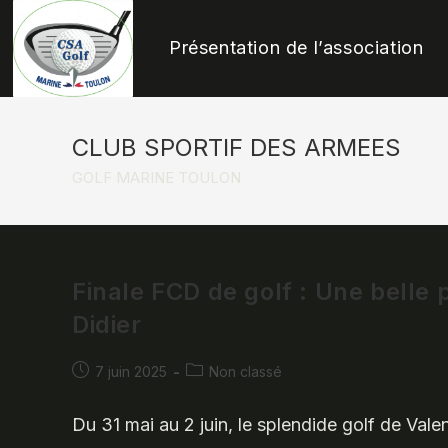
Skip
to
Présentation de l’association
content
CLUB SPORTIF DES ARMEES
GOLF MARINE TOULON
Finale FCD de golf : Une belle
Didier
Publication
Post
7 juin 2025
Non classé
publiée :
category:
Du 31 mai au 2 juin, le splendide golf de Vale