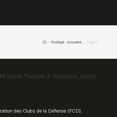
>
Protégé : Actualité
>
Page 3
 Marine Toulon à Valence Saint
édération des Clubs de la Défense (FCD).