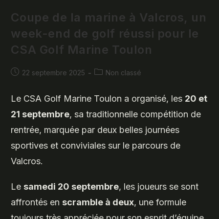
Pour
Le
Coupe de la marine à Valcros, un
CSA
Golf
week-end de golf réussi pour le
Marine
Toulon
CSA Golf Marine Toulon
Publication
Post
22 septembre 2025
Non classé
publiée :
category:
Le CSA Golf Marine Toulon a organisé, les
20 et
21 septembre
, sa traditionnelle compétition de
rentrée, marquée par deux belles journées
sportives et conviviales sur le parcours de
Valcros.
Le
samedi 20 septembre
, les joueurs se sont
affrontés en
scramble à deux
, une formule
toujours très appréciée pour son esprit d’équipe