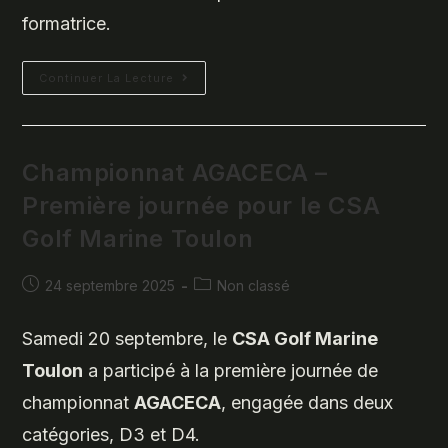
formatrice.
Formation
Continuer La Lecture
Golf
–
Saison
Sportive
2025/2026
Au
Championnat AGACECA –
Castellet
Première journée pour le CSA
Golf Marine Toulon
Publication
Post
24 septembre 2025
Non classé
publiée :
category:
Samedi 20 septembre, le
CSA Golf Marine
Toulon
a participé à la première journée de
championnat
AGACECA
, engagée dans deux
catégories, D3 et D4.