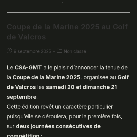
De
La
Marine
À
Valcros,
Un
Coupe de la Marine 2025 au Golf
Week-
End
de Valcros
De
Golf
Réussi
Pour
Publication
Post
9 septembre 2025
Non classé
Le
publiée :
category:
CSA
Golf
Marine
Le
CSA-GMT
a le plaisir d’annoncer la tenue de
Toulon
la
Coupe de la Marine 2025
, organisée au
Golf
de Valcros
les
samedi 20 et dimanche 21
septembre
.
Cette édition revêt un caractère particulier
puisqu’elle se déroulera, pour la première fois,
sur
deux journées consécutives de
compétition
: