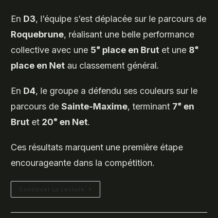
En
D3
, l’équipe s’est déplacée sur le parcours de
Roquebrune
, réalisant une belle performance
collective avec une
5ᵉ place en Brut
et une
8ᵉ
place en Net
au classement général.
En
D4
, le groupe a défendu ses couleurs sur le
parcours de
Sainte-Maxime
, terminant
7ᵉ en
Brut
et
20ᵉ en Net
.
Ces résultats marquent une première étape
encourageante dans la compétition.
Championnat
Continuer La Lecture
AGACECA
–
Première
Journée