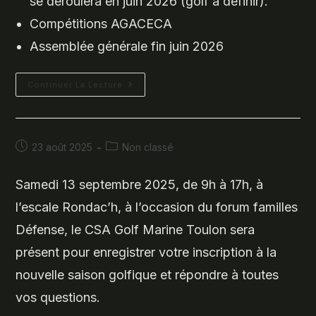
se déroulera en juin 2026 (golf à définir).
Compétitions AGACECA
Assemblée générale fin juin 2026
Au
Continuer La Lecture
Programme
Cette
Saison
2025
–
2026
Publication
Post
23 août 2025
Non classé
publiée :
category:
Samedi 13 septembre 2025, de 9h à 17h, à
l’escale Rondac’h, à l’occasion du forum familles
Défense, le CSA Golf Marine Toulon sera
présent pour enregistrer votre inscription à la
nouvelle saison golfique et répondre à toutes
vos questions.