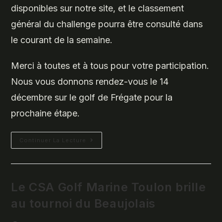
disponibles sur notre site, et le classement
général du challenge pourra être consulté dans
le courant de la semaine.
Merci à toutes et à tous pour votre participation.
Nous vous donnons rendez-vous le 14
décembre sur le golf de Frégate pour la
prochaine étape.
Du
Continuer La Lecture
Beau
Golf
À
Valescure
Ce
Dimanche
Le CSA Golf Marine Toulon brille
30
Novembre
au tournoi du Beaujolais
2025…