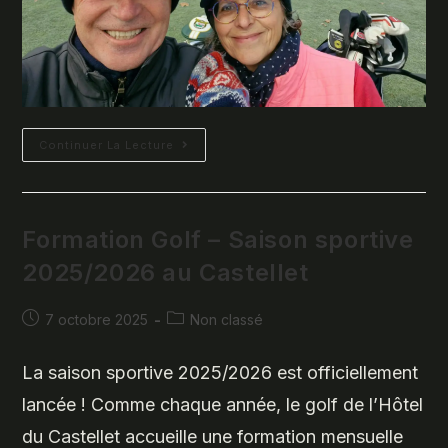
Le
Continuer La Lecture
CSA
Golf
Marine
Toulon
Brille
Au
Formation Golf – Saison sportive
Tournoi
Du
2025/2026 au Castellet
Beaujolais
Publication
Post
7 octobre 2025
Non classé
publiée :
category:
La saison sportive 2025/2026 est officiellement
lancée ! Comme chaque année, le golf de l’Hôtel
du Castellet accueille une formation mensuelle