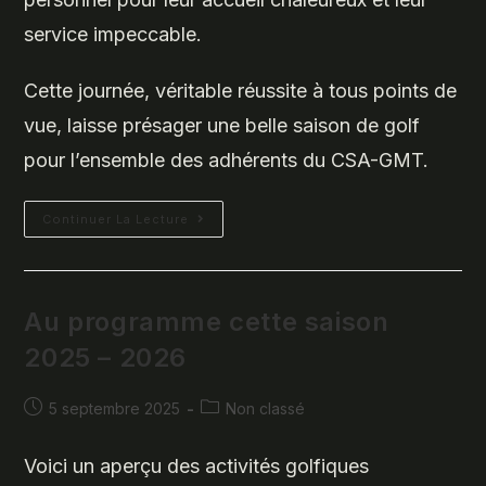
service impeccable.
Cette journée, véritable réussite à tous points de
vue, laisse présager une belle saison de golf
pour l’ensemble des adhérents du CSA-GMT.
1ère
Continuer La Lecture
Journée
Conviviale
De
Golf
Du
CSA-
Au programme cette saison
GMT
2025 – 2026
Publication
Post
5 septembre 2025
Non classé
publiée :
category:
Voici un aperçu des activités golfiques