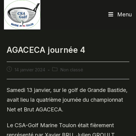
Skip
to
Menu
content
AGACECA journée 4
Publication
Post
14 janvier 2024
Non classé
publiée :
category:
Samedi 13 janvier, sur le golf de Grande Bastide,
avait lieu la quatrième journée du championnat
Net et Brut AGACECA.
Le CSA-Golf Marine Toulon était fièrement
représenté par Xavier BRU, Julien GROULT,