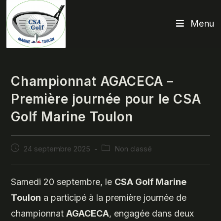
Skip
to
Menu
content
Championnat AGACECA –
Première journée pour le CSA
Golf Marine Toulon
Publication
Post
24 septembre 2025
Non classé
publiée :
category:
Samedi 20 septembre, le
CSA Golf Marine
Toulon
a participé à la première journée de
championnat
AGACECA
, engagée dans deux