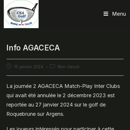
Skip
to
Menu
content
Info AGACECA
Publication
Post
15 janvier 2024
Non classé
publiée :
category:
La journée 2 AGACECA Match-Play Inter Clubs
qui avait été annulée le 2 décembre 2023 est
reportée au 27 janvier 2024 sur le golf de
Roquebrune sur Argens.
Les joueurs intéressés pour participer à cette