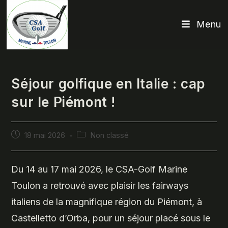
Skip
to
Menu
content
Séjour golfique en Italie : cap
sur le Piémont !
Publication
Post
18 mai 2026
Non classé
publiée :
category:
Du 14 au 17 mai 2026, le CSA-Golf Marine
Toulon a retrouvé avec plaisir les fairways
italiens de la magnifique région du Piémont, à
Castelletto d’Orba, pour un séjour placé sous le