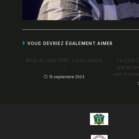
VOUS DEVRIEZ ÉGALEMENT AIMER
Blog du CSA-GMT, c’est reparti
Le CSA-
!
partie d
son Assem
15 septembre 2023