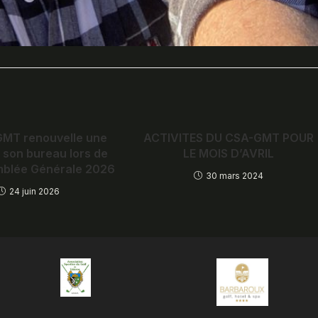
GMT renouvelle une
ACTIVITES DU CSA-GMT POUR
e son bureau lors de
LE MOIS D’AVRIL
blée Générale 2026
30 mars 2024
24 juin 2026