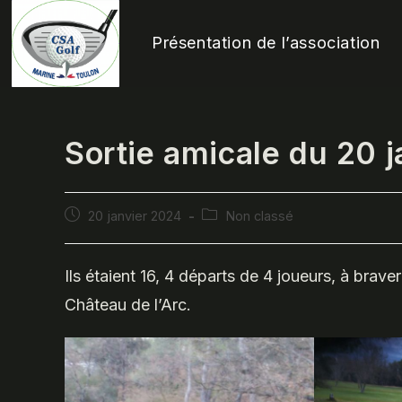
Skip
to
Présentation de l’association
content
Sortie amicale du 20 
Publication
Post
20 janvier 2024
Non classé
publiée :
category:
Ils étaient 16, 4 départs de 4 joueurs, à braver
Château de l’Arc.