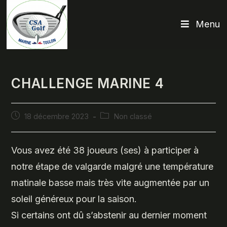
Skip
to
Menu
content
CHALLENGE MARINE 4
Publication
Post
18 décembre 2023
Non classé
publiée :
category:
Vous avez été 38 joueurs (ses) à participer à
notre étape de valgarde malgré une température
matinale basse mais très vite augmentée par un
soleil généreux pour la saison.
Si certains ont dû s’abstenir au dernier moment