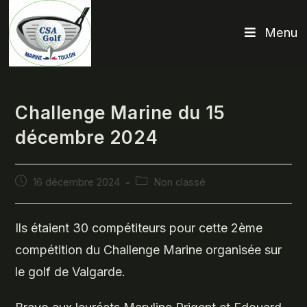
Skip
to
Menu
content
Challenge Marine du 15
décembre 2024
Publication
Post
16 décembre 2024
Non classé
publiée :
category:
Ils étaient 30 compétiteurs pour cette 2ème
compétition du Challenge Marine organisée sur
le golf de Valgarde.