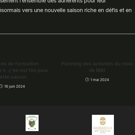
sement l’ensemble des adhérents pour leur
désormais vers une nouvelle saison riche en défis et en
es de formation
Planning des activités du mois
 », ç’en est fini pour
de MAI
ette saison.
1 mai 2024
16 juin 2024