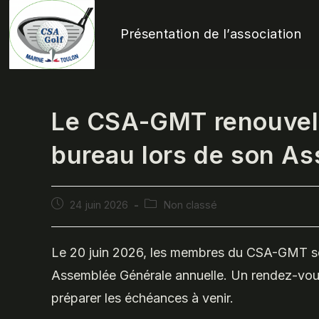
Skip
to
Présentation de l’association
content
Le CSA-GMT renouvell
bureau lors de son A
Publication
Post
24 juin 2026
Non classé
publiée :
category:
Le 20 juin 2026, les membres du CSA-GMT se s
Assemblée Générale annuelle. Un rendez-vous 
préparer les échéances à venir.