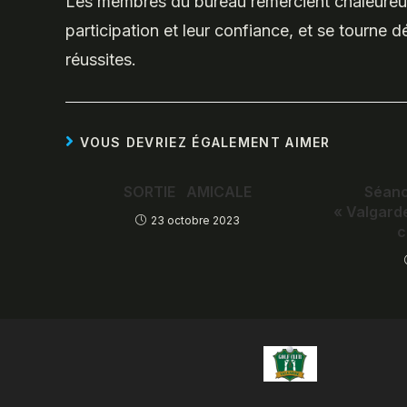
Les membres du bureau remercient chaleureu
participation et leur confiance, et se tourne 
réussites.
VOUS DEVRIEZ ÉGALEMENT AIMER
SORTIE AMICALE
Séanc
« Valgarde
23 octobre 2023
c